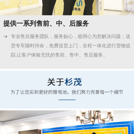
提供一系列售前、中、后服务
专业售后服务团队，服务贴心，能用心为您解决问题；送
货专车随时待命，免费送货上门，全程一体化进行货物追
踪,让客户体验无忧的售前、售中、售后服务。