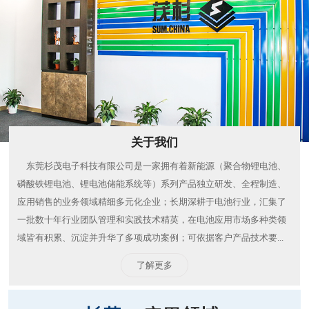
关于我们
​ 东莞杉茂电子科技有限公司是一家拥有着新能源（聚合物锂电池、
磷酸铁锂电池、锂电池储能系统等）系列产品独立研发、全程制造、
应用销售的业务领域精细多元化企业；长期深耕于电池行业，汇集了
一批数十年行业团队管理和实践技术精英，在电池应用市场多种类领
域皆有积累、沉淀并升华了多项成功案例；可依据客户产品技术要...
了解更多