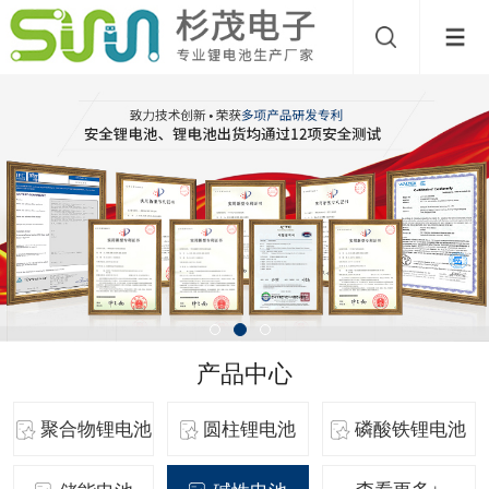
产品中心
聚合物锂电池
圆柱锂电池
磷酸铁锂电池