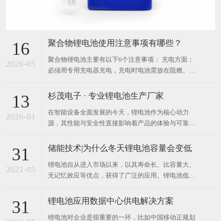
聚合物锂电池使用注意事项有哪些？
16
聚合物锂电池主要有以下6个注意事项： 充电方面：
2026-05
必须用专用充电器充电，充电时电池需放在阻燃、耐
热的表面（如防爆袋）上；切忌过充或长时间充电；
充电过程需有人看顾。 物理操作方面： 请勿撞击、
杉茂电子 · 专业锂电池生产厂家
13
抛掷、弯折、拆卸电池；避免用尖锐物品刺穿或碰撞
在智能设备全面发展的今天，锂电池作为核心动力
电池；禁止将电池与金属物品（如钥匙、硬币）混放
2026-01
源，其性能与安全性直接影响着产品的体验与可靠
温度与环
性。东莞杉茂电子科技有限公司，深耕锂电池领域多
年，致力于为各行各业客户提供专业、安全、高效的
储能技术|为什么冬天锂电池容量会变低
31
锂电池定制解决方案。 为什么需要锂电池定制？因为
锂电池自从进入市场以来，以其寿命长、比容量大、
标准电池不能满足所有产品的特殊需求，无论是特殊
2021-05
无记忆效应等优点，获得了广泛的应用。锂电池低温
尺寸、特定电压容量、
使用存在容量低、衰减严重、循环倍率性能差、析锂
现象明显、脱嵌锂不平衡等问题。然而，随着应用领
锂电池应用数据中心供电解决方案
31
域不断拓展，锂电池的低温性能低劣带来的制约愈加
锂电池对企业是很重要的一环，比如中国移动正规划
明显。 据报道，在-20℃时锂电池放电容量只有室温