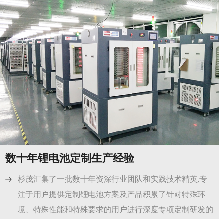
数十年锂电池定制生产经验
杉茂汇集了一批数十年资深行业团队和实践技术精英,专
注于用户提供定制锂电池方案及产品积累了针对特殊环
境、特殊性能和特殊要求的用户进行深度专项定制研发的