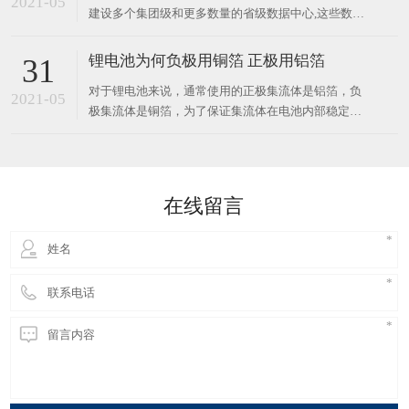
2021-05
建设多个集团级和更多数量的省级数据中心,这些数据
时的31.5%左右
中心将优先采用云计算和虚拟化技术,以及仓储式、模
块化机房的建设模式,具有规模大,用电负荷密度高、
锂电池为何负极用铜箔 正极用铝箔
31
总功率大、空间紧凑等特点。同时集团公司对规划建
对于锂电池来说，通常使用的正极集流体是铝箔，负
设的数据中心提出了低成本、低能耗、扩展灵活的目
2021-05
极集流体是铜箔，为了保证集流体在电池内部稳定
标。因此对机房供
性，二者纯度都要求在98%以上。随着锂电技术的不
断发展，无论是用于数码产品的锂电池还是电动汽车
的电池，我们都希望电池的能量密度尽量高，电池的
重量越来越轻，而在集流体这块最主要就是降低集流
在线留言
体的厚度和重量，从直观