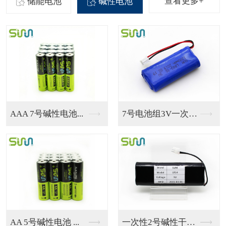
查看更多+
储能电池
碱性电池
无人机电池12V5A...
停车位电池12V24...
聚合物锂电池7042...
聚合物锂电池12V5...