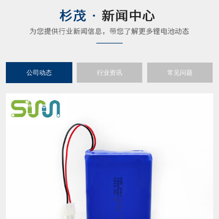
公司动态
行业资讯
常见问题