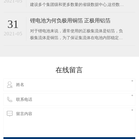
2021-05
建设多个集团级和更多数量的省级数据中心,这些数据
时的31.5%左右
中心将优先采用云计算和虚拟化技术,以及仓储式、模
块化机房的建设模式,具有规模大,用电负荷密度高、
锂电池为何负极用铜箔 正极用铝箔
31
总功率大、空间紧凑等特点。同时集团公司对规划建
对于锂电池来说，通常使用的正极集流体是铝箔，负
设的数据中心提出了低成本、低能耗、扩展灵活的目
2021-05
极集流体是铜箔，为了保证集流体在电池内部稳定
标。因此对机房供
性，二者纯度都要求在98%以上。随着锂电技术的不
断发展，无论是用于数码产品的锂电池还是电动汽车
的电池，我们都希望电池的能量密度尽量高，电池的
重量越来越轻，而在集流体这块最主要就是降低集流
在线留言
体的厚度和重量，从直观