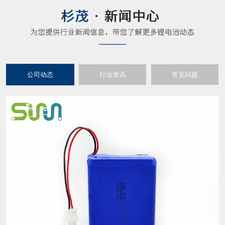
公司动态
行业资讯
常见问题