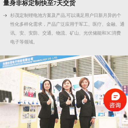
量身非标定制快至7天交货
杉茂定制锂电池方案及产品,可以满足用户日新月异的个
性化多样化需求，产品广泛应用于军工、医疗、金融、通
讯、安、安防、交通、物流、矿山、光伏储能和3C消费
电子等领域。