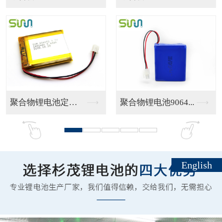
高温锂电池 1865...
车载物联网电池24V...
English