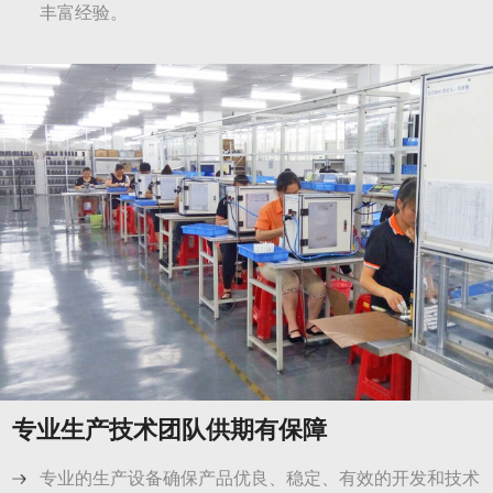
丰富经验。
专业生产技术团队供期有保障
专业的生产设备确保产品优良、稳定、有效的开发和技术