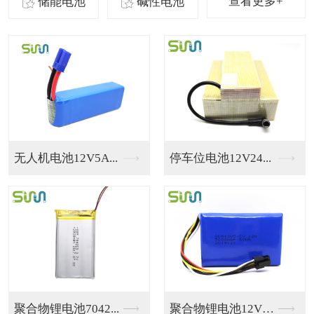
查看更多+
储能电池
碱性电池
中石油勘探设备24V...
智能机器人电池186...
太阳能路灯电池186...
监控电池18650-...