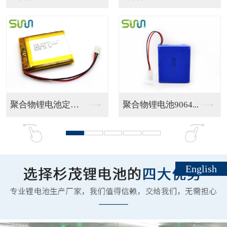
高温锂电池 1865...
车载物联网电池24V...
English