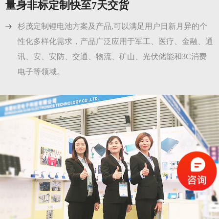
量身非标定制快至7天交货
杉茂定制锂电池方案及产品,可以满足用户日新月异的个
性化多样化需求，产品广泛应用于军工、医疗、金融、通
讯、安、安防、交通、物流、矿山、光伏储能和3C消费
电子等领域。