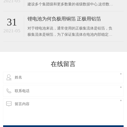
2021-05
建设多个集团级和更多数量的省级数据中心,这些数据
时的31.5%左右
中心将优先采用云计算和虚拟化技术,以及仓储式、模
块化机房的建设模式,具有规模大,用电负荷密度高、
锂电池为何负极用铜箔 正极用铝箔
31
总功率大、空间紧凑等特点。同时集团公司对规划建
对于锂电池来说，通常使用的正极集流体是铝箔，负
设的数据中心提出了低成本、低能耗、扩展灵活的目
2021-05
极集流体是铜箔，为了保证集流体在电池内部稳定
标。因此对机房供
性，二者纯度都要求在98%以上。随着锂电技术的不
断发展，无论是用于数码产品的锂电池还是电动汽车
的电池，我们都希望电池的能量密度尽量高，电池的
重量越来越轻，而在集流体这块最主要就是降低集流
在线留言
体的厚度和重量，从直观