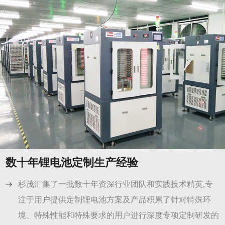
数十年锂电池定制生产经验
杉茂汇集了一批数十年资深行业团队和实践技术精英,专
注于用户提供定制锂电池方案及产品积累了针对特殊环
境、特殊性能和特殊要求的用户进行深度专项定制研发的